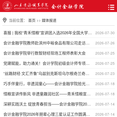
当前位置：
首页
>>
媒体报道
喜报 | 我校“青禾惜粮”宣讲团入选2026年全国大学生“勤俭节约”宣讲活动
2026-07-30
会计金融学院教师赴滨州中裕食品有限公司走访调研
2026-07-26
会计金融学院举行数智财经现场工程师表彰大会
2026-07-25
党建赋能，助力通关！会计学院初级会计师专项备考系列活动圆满收官
2026-07-25
“丝路财经·文汇齐鲁”乌兹别克斯坦乌尔根奇兰奇技术大学财经技能研修班顺利结
2026-07-23
巧手伴童行，非遗润童心——会计金融学院拾光筑暖社会实践队开展手工公益课堂志愿活动
2026-07-18
惜粮宣讲传新风 非遗童趣润社区——青禾惜粮宣讲团走进中海社区开展暑期公益课堂
2026-07-18
深耕实践沃土 绽放青春担当——会计金融学院2026年暑期“三下乡”社会实践启动仪式顺利举行
2026-07-14
会计金融学院2026年朋辈心理三星认证工作圆满收官
2026-07-14