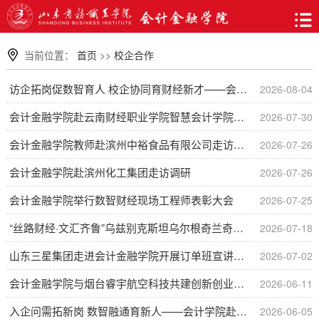
当前位置：
首页
>>
校企合作
访企拓岗促数智育人 校企协同育财经新才——会计金融学院赴山东国子软件开展财务智能体专题交流调研
2026-08-04
会计金融学院赴云南财经职业学院智慧会计学院开展走访调研
2026-07-30
会计金融学院教师赴滨州中裕食品有限公司走访调研
2026-07-26
会计金融学院赴滨州化工集团走访调研
2026-07-26
会计金融学院举行数智财经现场工程师表彰大会
2026-07-25
“丝路财经·文汇齐鲁”乌兹别克斯坦乌尔根奇兰奇技术大学财经技能研修班顺利开班
2026-07-18
山东三星集团走进会计金融学院开展订单班宣讲面试会
2026-07-02
会计金融学院与烟台睿宇航空科技共建创新创业实践基地
2026-06-11
入企问需拓新岗 数智融通育新人——会计学院赴山东龙大食品集团开展调研
2026-06-05