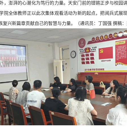
外，澎湃的心潮化为笃行的力量。天安门前的铿锵正步与校园
学院全体教师正以此次集体观看活动为新的起点，把阅兵式展
复兴新篇章贡献自己的智慧与力量。（通讯员：丁国强 撰稿：逄