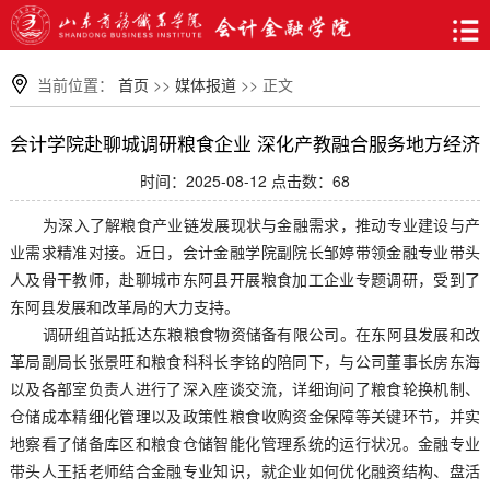
当前位置：
首页
>>
媒体报道
>> 正文
会计学院赴聊城调研粮食企业 深化产教融合服务地方经济
时间：2025-08-12 点击数：
68
为深入了解粮食产业链发展现状与金融需求，推动专业建设与产
业需求精准对接。近日，会计金融学院副院长邹婷带领金融专业带头
人及骨干教师，赴聊城市东阿县开展粮食加工企业专题调研，受到了
东阿县发展和改革局的大力支持。
调研组首站抵达东粮粮食物资储备有限公司。在东阿县发展和改
革局
副局长
张景旺和粮食科
科长
李铭的陪同下，与公司董事长房东海
以及各部室负责人进行了深入座谈交流，详细询问了粮食轮换机制、
仓储成本精细化管理以及政策性粮食收购资金保障等关键环节，并实
地察看了储备库区和粮食仓储智能化管理系统的运行状况。
金融专业
带头人
王括老师结合金融专业知识，就企业如何优化融资结构、盘活